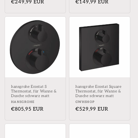
Normaler
€249,99 EUR
Normaler
€149,99 EUR
Preis
Preis
hansgrohe Ecostat S
hansgrohe Ecostat Square
Thermostat, für Wanne &
Thermostat, für Wanne &
Dusche schwarz matt
Dusche schwarz matt
Anbieter:
Anbieter:
HANSGROHE
GWHSHOP
Normaler
€805,95 EUR
Normaler
€529,99 EUR
Preis
Preis