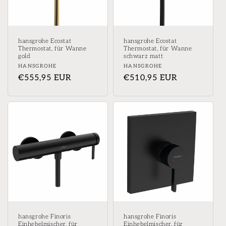
hansgrohe Ecostat
hansgrohe Ecostat
Thermostat, für Wanne
Thermostat, für Wanne
gold
schwarz matt
Anbieter:
Anbieter:
HANSGROHE
HANSGROHE
Normaler
€555,95 EUR
Normaler
€510,95 EUR
Preis
Preis
hansgrohe Finoris
hansgrohe Finoris
Einhebelmischer, für
Einhebelmischer, für