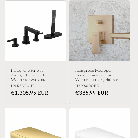
hansgrohe Finoris
hansgrohe Metropol
Zweigriffmischer, für
Einhebelmischer, für
Wanne schwarz matt
Wanne bronze gebürstet
Anbieter:
Anbieter:
HANSGROHE
HANSGROHE
Normaler
€1.305,95 EUR
Normaler
€385,99 EUR
Preis
Preis