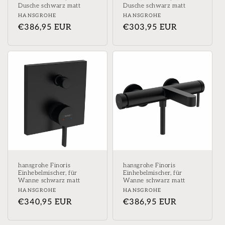
Dusche schwarz matt
Dusche schwarz matt
Anbieter:
Anbieter:
HANSGROHE
HANSGROHE
Normaler
€386,95 EUR
Normaler
€303,95 EUR
Preis
Preis
hansgrohe Finoris
hansgrohe Finoris
Einhebelmischer, für
Einhebelmischer, für
Wanne schwarz matt
Wanne schwarz matt
Anbieter:
Anbieter:
HANSGROHE
HANSGROHE
Normaler
€340,95 EUR
Normaler
€386,95 EUR
Preis
Preis