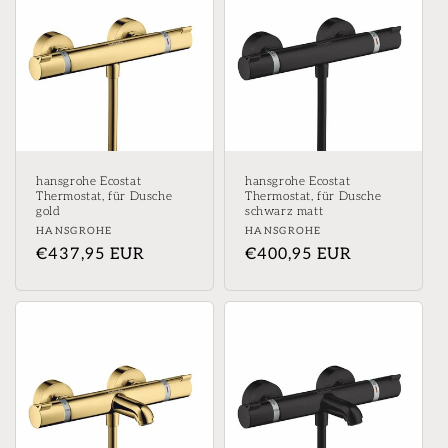
hansgrohe Ecostat
hansgrohe Ecostat
Thermostat, für Dusche
Thermostat, für Dusche
gold
schwarz matt
Anbieter:
Anbieter:
HANSGROHE
HANSGROHE
Normaler
€437,95 EUR
Normaler
€400,95 EUR
Preis
Preis