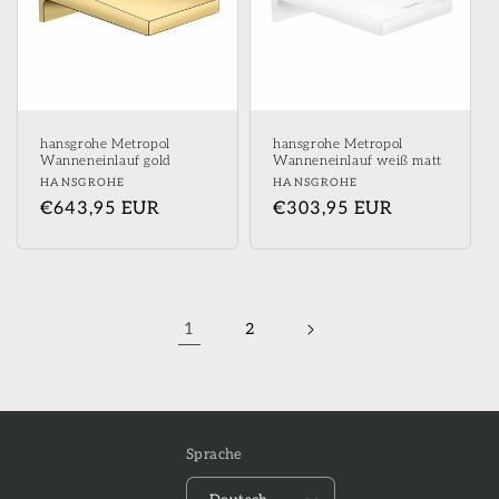
hansgrohe Metropol
hansgrohe Metropol
Wanneneinlauf gold
Wanneneinlauf weiß matt
Anbieter:
Anbieter:
HANSGROHE
HANSGROHE
Normaler
€643,95 EUR
Normaler
€303,95 EUR
Preis
Preis
1
2
Sprache