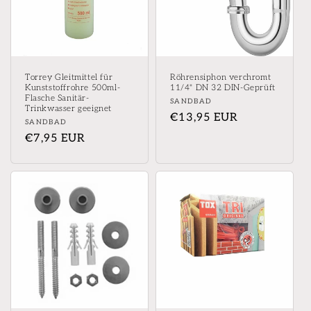
Torrey Gleitmittel für
Röhrensiphon verchromt
Kunststoffrohre 500ml-
11/4" DN 32 DIN-Geprüft
Flasche Sanitär-
Anbieter:
SANDBAD
Trinkwasser geeignet
Normaler
€13,95 EUR
Anbieter:
SANDBAD
Preis
Normaler
€7,95 EUR
Preis