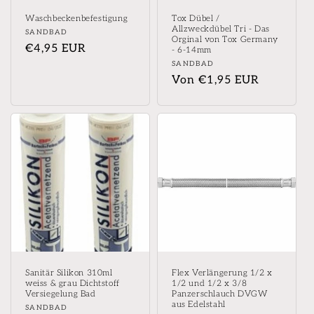
Waschbeckenbefestigung
Tox Dübel /
Allzweckdübel Tri - Das
Anbieter:
SANDBAD
Orginal von Tox Germany
Normaler
€4,95 EUR
- 6-14mm
Preis
Anbieter:
SANDBAD
Normaler
Von €1,95 EUR
Preis
Sanitär Silikon 310ml
Flex Verlängerung 1/2 x
weiss & grau Dichtstoff
1/2 und 1/2 x 3/8
Versiegelung Bad
Panzerschlauch DVGW
aus Edelstahl
Anbieter:
SANDBAD