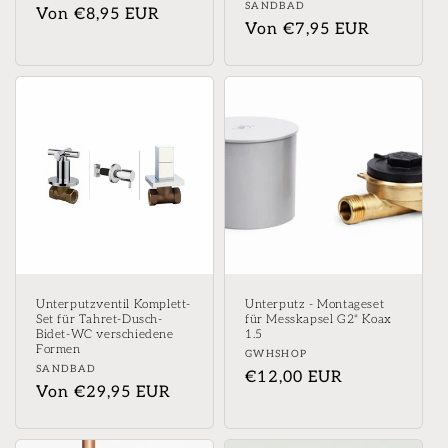
Anbieter:
SANDBAD
Normaler
Von €8,95 EUR
Normaler
Von €7,95 EUR
Preis
Preis
Unterputzventil Komplett-
Unterputz - Montageset
Set für Tahret-Dusch-
für Messkapsel G2" Koax
Bidet-WC verschiedene
1.5
Formen
Anbieter:
GWHSHOP
Anbieter:
SANDBAD
Normaler
€12,00 EUR
Normaler
Von €29,95 EUR
Preis
Preis