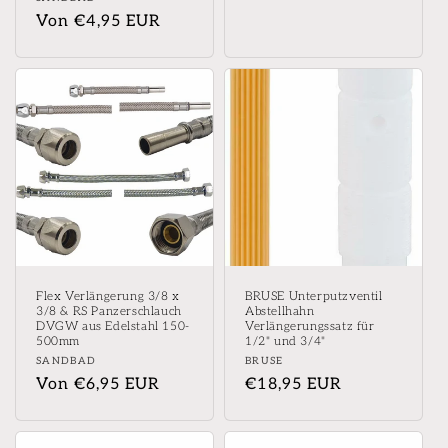
Preis
Normaler
Von €4,95 EUR
Preis
Flex Verlängerung 3/8 x
BRUSE Unterputzventil
3/8 & RS Panzerschlauch
Abstellhahn
DVGW aus Edelstahl 150-
Verlängerungssatz für
500mm
1/2" und 3/4"
Anbieter:
Anbieter:
SANDBAD
BRUSE
Normaler
Von €6,95 EUR
Normaler
€18,95 EUR
Preis
Preis