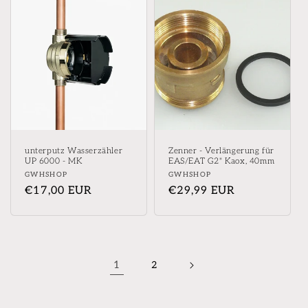
unterputz Wasserzähler
Zenner - Verlängerung für
UP 6000 - MK
EAS/EAT G2" Kaox, 40mm
Anbieter:
Anbieter:
GWHSHOP
GWHSHOP
Normaler
€17,00 EUR
Normaler
€29,99 EUR
Preis
Preis
1
2