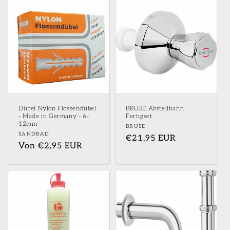
Dübel Nylon Flossendübel
BRUSE Abstellhahn
- Made in Germany - 6-
Fertigset
12mm
Anbieter:
BRUSE
Anbieter:
SANDBAD
Normaler
€21,95 EUR
Normaler
Von €2,95 EUR
Preis
Preis