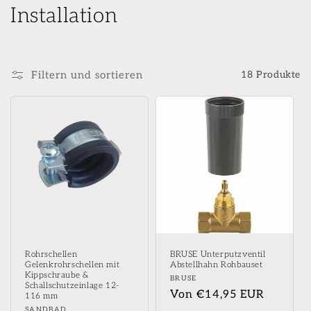
K
Installation
a
t
Filtern und sortieren
18 Produkte
e
g
o
r
i
e
:
Rohrschellen
BRUSE Unterputzventil
Gelenkrohrschellen mit
Abstellhahn Rohbauset
Kippschraube &
Anbieter:
BRUSE
Schallschutzeinlage 12-
Normaler
Von €14,95 EUR
116 mm
Anbieter:
SANDBAD