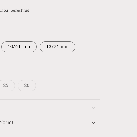
ckout berechnet
10/61 mm
12/71 mm
nte
Variante
Variante
25
20
rkauft
ausverkauft
ausverkauft
oder
oder
nicht
nicht
gbar
verfügbar
verfügbar
-Norm)