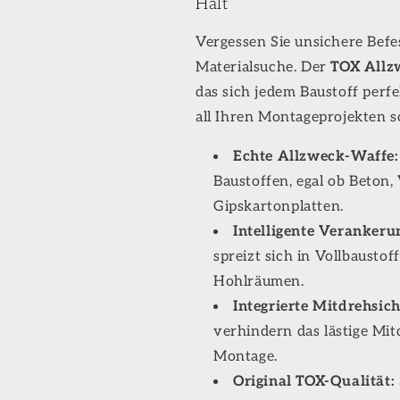
Halt
14mm
14mm
Vergessen Sie unsichere Befe
Materialsuche. Der
TOX Allz
das sich jedem Baustoff perfe
all Ihren Montageprojekten s
Echte Allzweck-Waffe:
Baustoffen, egal ob Beton, 
Gipskartonplatten.
Intelligente Verankeru
spreizt sich in Vollbaustof
Hohlräumen.
Integrierte Mitdrehsic
verhindern das lästige Mi
Montage.
Original TOX-Qualität: