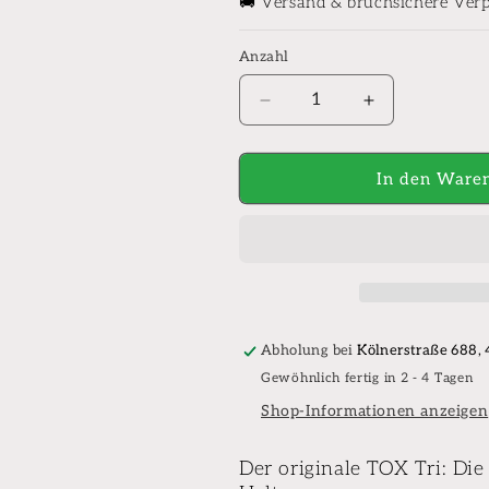
🚚 Versand & bruchsichere Ver
Anzahl
Anzahl
Verringere
Erhöhe
die
die
Menge
Menge
für
für
In den Waren
Tox
Tox
Dübel
Dübel
/
/
Allzweckdübel
Allzweckdübe
Tri
Tri
-
-
Das
Das
Abholung bei
Kölnerstraße 688,
Orginal
Orginal
Gewöhnlich fertig in 2 - 4 Tagen
von
von
Tox
Tox
Shop-Informationen anzeigen
Germany
Germany
-
-
Der originale TOX Tri: Di
6-
6-