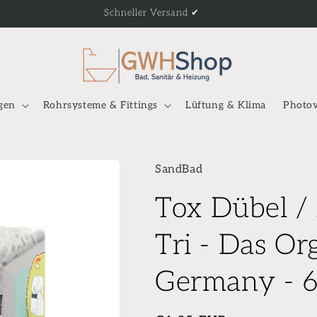
Schneller Versand ✔
gen
Rohrsysteme & Fittings
Lüftung & Klima
Photov
SandBad
Tox Dübel /
Tri - Das Or
Germany - 