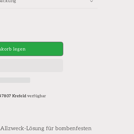
packung
korb legen
l
 47807 Krefeld
verfügbar
e Allzweck-Lösung für bombenfesten