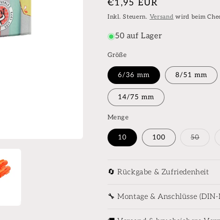
Normaler
€1,95 EUR
Preis
Inkl. Steuern.
Versand
wird beim Che
50 auf Lager
Größe
6/36 mm
8/51 mm
14/75 mm
Menge
Varia
10
100
50
ausve
oder
nicht
verfü
🔄 Rückgabe & Zufriedenheit
🔧 Montage & Anschlüsse (DIN