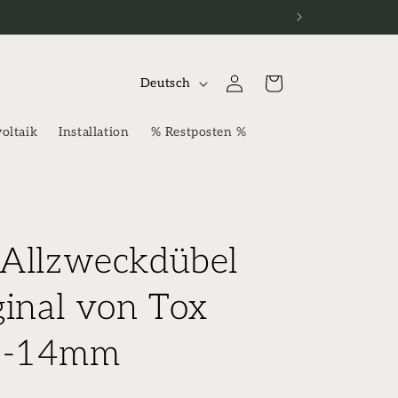
S
Einloggen
Warenkorb
Deutsch
p
r
oltaik
Installation
% Restposten %
a
c
h
e
 Allzweckdübel
ginal von Tox
6-14mm