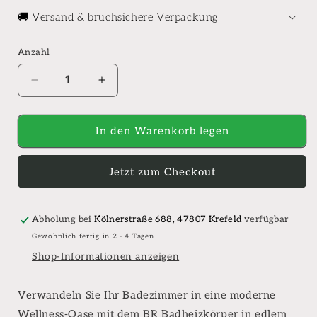
🚚 Versand & bruchsichere Verpackung
Anzahl
Anzahl
Verringere
Erhöhe
die
die
Menge
Menge
für
für
In den Warenkorb legen
BR
BR
Badheizkörper
Badheizkörper
Jetzt zum Checkout
mit
mit
Mittelanschluss
Mittelanschluss
und
und
Seitenanschluss
Seitenanschluss
Abholung bei
Kölnerstraße 688, 47807 Krefeld
verfügbar
schwarz
schwarz
Gewöhnlich fertig in 2 - 4 Tagen
matt
matt
Shop-Informationen anzeigen
gebürstet
gebürstet
Verwandeln Sie Ihr Badezimmer in eine moderne
Wellness-Oase mit dem BR Badheizkörper in edlem