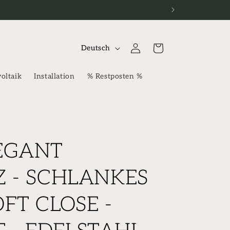
S
Einloggen
Warenkorb
Deutsch
p
r
oltaik
Installation
% Restposten %
a
c
h
e
LEGANT
Z - SCHLANKES
OFT CLOSE -