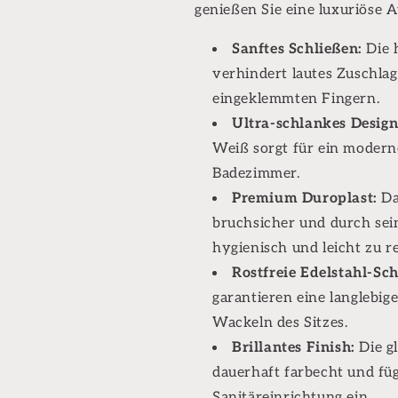
genießen Sie eine luxuriöse 
GLÄNZENDES
GLÄNZENDE
WEISS
WEISS
Sanftes Schließen:
Die 
verhindert lautes Zuschlag
eingeklemmten Fingern.
Ultra-schlankes Design
Weiß sorgt für ein modern
Badezimmer.
Premium Duroplast:
Da
bruchsicher und durch sei
hygienisch und leicht zu re
Rostfreie Edelstahl-Sch
garantieren eine langlebige
Wackeln des Sitzes.
Brillantes Finish:
Die g
dauerhaft farbecht und füg
Sanitäreinrichtung ein.