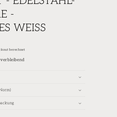
 - EDELSTAHL-
E -
S WEISS
ckout berechnet
 verbleibend
-Norm)
packung