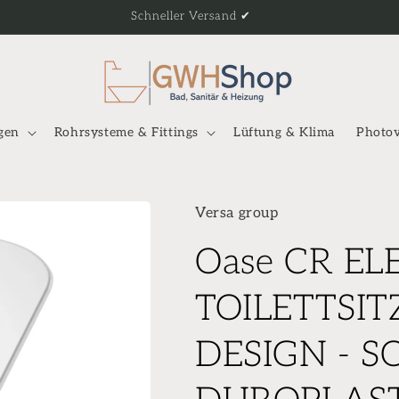
Schneller Versand ✔
gen
Rohrsysteme & Fittings
Lüftung & Klima
Photov
Versa group
Oase CR E
TOILETTSIT
DESIGN - S