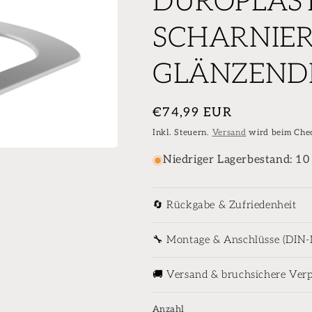
DUROPLAST
SCHARNIER
GLÄNZENDE
Normaler
€74,99 EUR
Preis
Inkl. Steuern.
Versand
wird beim Che
Niedriger Lagerbestand: 10
🔄 Rückgabe & Zufriedenheit
🔧 Montage & Anschlüsse (DIN
🚚 Versand & bruchsichere Ver
Anzahl
Anzahl