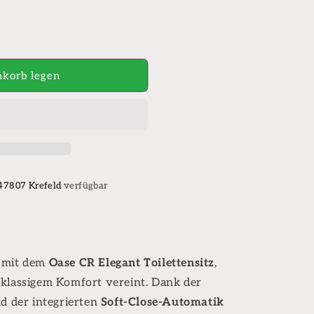
korb legen
Z
 47807 Krefeld
verfügbar
r mit dem
Oase CR Elegant Toilettensitz
,
tklassigem Komfort vereint. Dank der
E
nd der integrierten
Soft-Close-Automatik