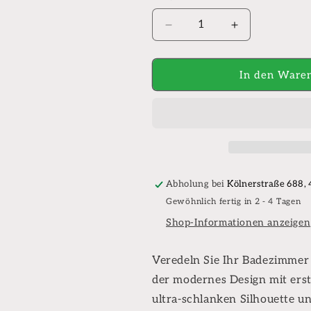
Verringere
Erhöhe
die
die
Menge
Menge
für
für
In den Waren
Oase
Oase
CR
CR
ELEGANT
ELEGANT
TOILETTSITZ
TOILETTSIT
-
-
SCHLANKES
SCHLANKES
DESIGN
DESIGN
Abholung bei
Kölnerstraße 688,
-
-
Gewöhnlich fertig in 2 - 4 Tagen
SOFT
SOFT
CLOSE
CLOSE
Shop-Informationen anzeigen
-
-
DUROPLAST
DUROPLAST
Veredeln Sie Ihr Badezimme
-
-
EDELSTAHL-
EDELSTAHL-
der modernes Design mit ers
SCHARNIERE
SCHARNIER
ultra-schlanken Silhouette u
-
-