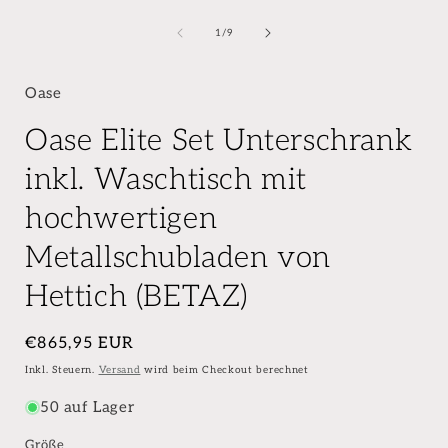
von
1
/
9
Oase
Oase Elite Set Unterschrank
inkl. Waschtisch mit
hochwertigen
Metallschubladen von
Hettich (BETAZ)
Normaler
€865,95 EUR
Preis
Inkl. Steuern.
Versand
wird beim Checkout berechnet
50 auf Lager
Größe