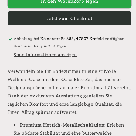
für
für
In den Warenkorb legen
Oase
Oase
Elite
Elite
Jetzt zum Checkout
Set
Set
Unterschrank
Unterschrank
inkl.
inkl.
Waschtisch
Waschtisch
Abholung bei
Kölnerstraße 688, 47807 Krefeld
verfügbar
mit
mit
Gewöhnlich fertig in 2 - 4 Tagen
hochwertigen
hochwertigen
Shop-Informationen anzeigen
Metallschubladen
Metallschubladen
von
von
Hettich
Hettich
Verwandeln Sie Ihr Badezimmer in eine stilvolle
(BETAZ)
(BETAZ)
Wellness-Oase mit dem Oase Elite Set, das höchste
Designansprüche mit maximaler Funktionalität vereint.
Dank der exklusiven Ausstattung genießen Sie
täglichen Komfort und eine langlebige Qualität, die
Ihren Alltag spürbar aufwertet.
Premium Hettich-Metallschubladen:
Erleben
Sie höchste Stabilität und eine butterweiche