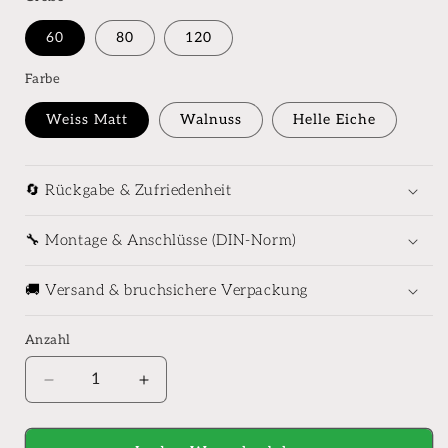
60
80
120
Farbe
Weiss Matt
Walnuss
Helle Eiche
🔄 Rückgabe & Zufriedenheit
🔧 Montage & Anschlüsse (DIN-Norm)
🚚 Versand & bruchsichere Verpackung
Anzahl
Anzahl
Verringere
Erhöhe
die
die
Menge
Menge