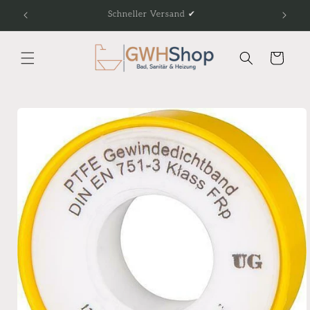
Direkt
Schneller Versand ✔
Fach
zum
Inhalt
Warenkorb
duktinformationen
ingen