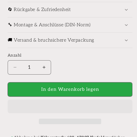
🔄 Rückgabe & Zufriedenheit
🔧 Montage & Anschlüsse (DIN-Norm)
🚚 Versand & bruchsichere Verpackung
Anzahl
Anzahl
Verringere
Erhöhe
die
die
Menge
Menge
für
für
In den Warenkorb legen
hansgrohe
hansgrohe
Bidette
Bidette
Grundkörper
Grundkörper
für
für
Mischwasser
Mischwasser