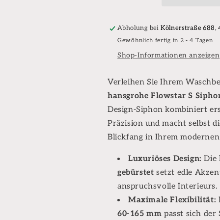
bronze
bronze
gebürstet
gebürstet
Abholung bei
Kölnerstraße 688,
Gewöhnlich fertig in 2 - 4 Tagen
Shop-Informationen anzeigen
Verleihen Sie Ihrem Waschbe
hansgrohe Flowstar S Sipho
Design-Siphon kombiniert ers
Präzision und macht selbst di
Blickfang in Ihrem moderne
Luxuriöses Design:
Die 
gebürstet
setzt edle Akzent
anspruchsvolle Interieurs.
Maximale Flexibilität:
60-165 mm
passt sich der