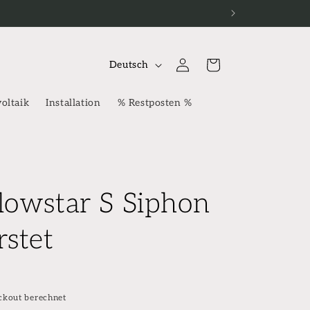
S
Einloggen
Warenkorb
Deutsch
p
r
oltaik
Installation
% Restposten %
a
c
h
e
lowstar S Siphon
rstet
ckout berechnet