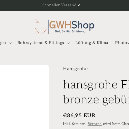
Schneller Versand ✔
gen
Rohrsysteme & Fittings
Lüftung & Klima
Photov
Hansgrohe
hansgrohe F
bronze gebü
Normaler
€86,95 EUR
Preis
Inkl. Steuern.
Versand
wird beim Che