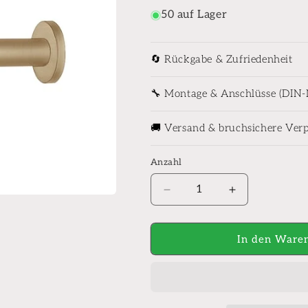
50 auf Lager
🔄 Rückgabe & Zufriedenheit
🔧 Montage & Anschlüsse (DIN
🚚 Versand & bruchsichere Ver
Anzahl
Anzahl
Verringere
Erhöhe
die
die
Menge
Menge
für
für
In den Waren
hansgrohe
hansgrohe
Flowstar
Flowstar
S
S
Siphon
Siphon