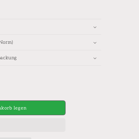
-Norm)
packung
korb legen