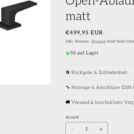
Open-Ablauf
matt
Normaler
€499,95 EUR
Preis
Inkl. Steuern.
Versand
wird beim Che
50 auf Lager
🔄 Rückgabe & Zufriedenheit
🔧 Montage & Anschlüsse (DIN
🚚 Versand & bruchsichere Ver
Anzahl
Anzahl
Verringere
Erhöhe