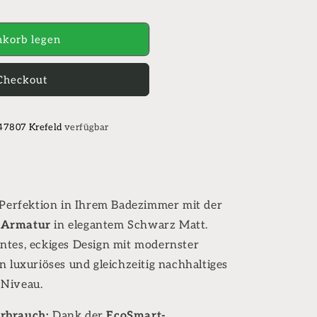
korb legen
Checkout
matur
 47807 Krefeld
verfügbar
 Perfektion in Ihrem Badezimmer mit der
 Armatur
in elegantem Schwarz Matt.
ntes, eckiges Design mit modernster
 luxuriöses und gleichzeitig nachhaltiges
 Niveau.
rbrauch:
Dank der
EcoSmart-