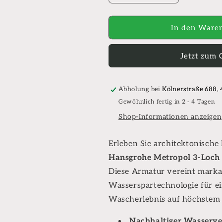
die
die
Menge
Menge
für
für
In den Waren
Hansgrohe
Hansgrohe
Metropol
Metropol
Jetzt zum 
3-
3-
Loch
Loch
Waschtischarmatur
Waschtischar
160,
160,
Abholung bei
Kölnerstraße 688,
mit
mit
Gewöhnlich fertig in 2 - 4 Tagen
Zungengriffen
Zungengriffen
Shop-Informationen anzeigen
mit
mit
Push-
Push-
Open-
Open-
Erleben Sie architektonische
Ablaufventil,
Ablaufventil,
Hansgrohe Metropol 3-Loch
schwarz
schwarz
Diese Armatur vereint marka
matt
matt
Wasserspartechnologie für ein
Wascherlebnis auf höchstem
Nachhaltiger Wasserve