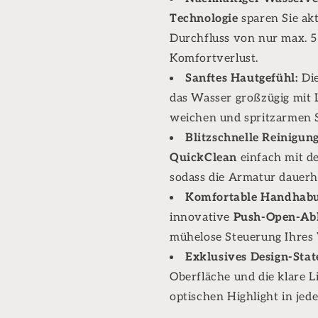
Technologie
sparen Sie ak
Durchfluss von nur max. 5
Komfortverlust.
Sanftes Hautgefühl:
Die
das Wasser großzügig mit L
weichen und spritzarmen S
Blitzschnelle Reinigung
QuickClean
einfach mit d
sodass die Armatur dauerha
Komfortable Handhabu
innovative
Push-Open-Abl
mühelose Steuerung Ihres 
Exklusives Design-Sta
Oberfläche und die klare
optischen Highlight in j