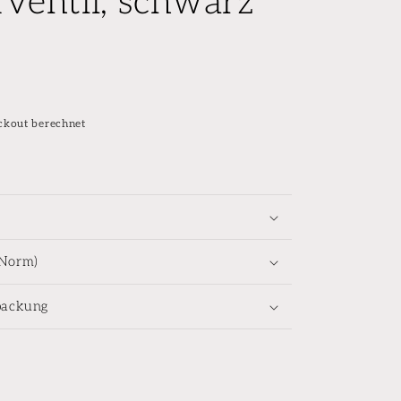
ventil, schwarz
ckout berechnet
-Norm)
packung