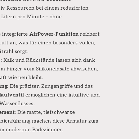
tiv Ressourcen bei einem reduzierten
 Litern pro Minute – ohne
 integrierte
AirPower-Funktion
reichert
uft an, was für einen besonders vollen,
trahl sorgt.
:
Kalk und Rückstände lassen sich dank
em Finger vom Silikoneinsatz abwischen,
ft wie neu bleibt.
ng:
Die präzisen Zungengriffe und das
aufventil
ermöglichen eine intuitive und
Wasserflusses.
tement:
Die matte, tiefschwarze
 Linienführung machen diese Armatur zum
edem modernen Badezimmer.