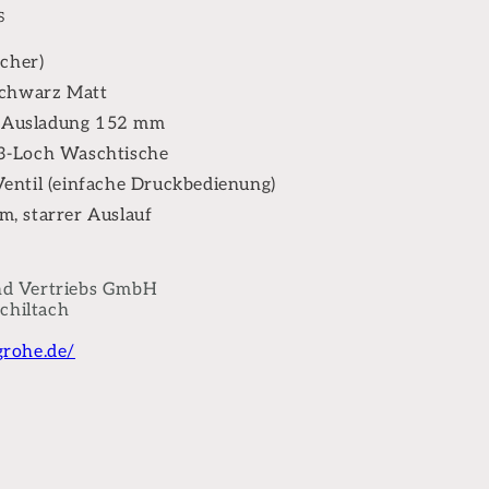
s
cher)
Schwarz Matt
 Ausladung 152 mm
3-Loch Waschtische
ntil (einfache Druckbedienung)
, starrer Auslauf
nd Vertriebs GmbH
Schiltach
rohe.de/