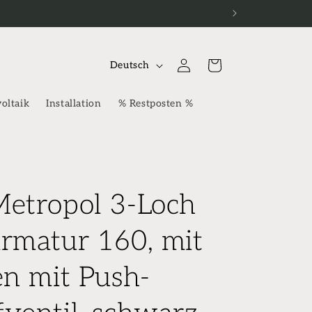
S
Einloggen
Warenkorb
Deutsch
p
r
oltaik
Installation
% Restposten %
a
c
h
e
etropol 3-Loch
rmatur 160, mit
en mit Push-