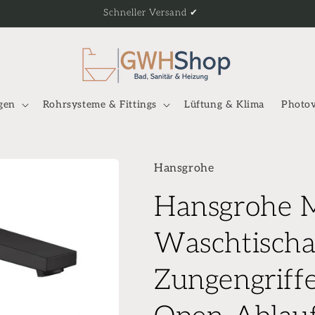
Schneller Versand ✔
gen
Rohrsysteme & Fittings
Lüftung & Klima
Photov
Hansgrohe
Hansgrohe M
Waschtischa
Zungengriff