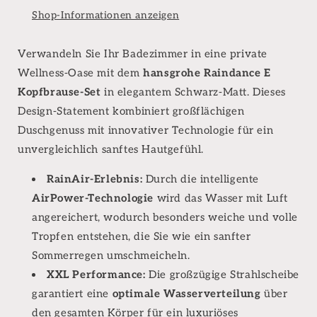
schwarz
schwarz
Shop-Informationen anzeigen
matt
matt
Verwandeln Sie Ihr Badezimmer in eine private
Wellness-Oase mit dem
hansgrohe Raindance E
Kopfbrause-Set
in elegantem Schwarz-Matt. Dieses
Design-Statement kombiniert großflächigen
Duschgenuss mit innovativer Technologie für ein
unvergleichlich sanftes Hautgefühl.
RainAir-Erlebnis:
Durch die intelligente
AirPower-Technologie
wird das Wasser mit Luft
angereichert, wodurch besonders weiche und volle
Tropfen entstehen, die Sie wie ein sanfter
Sommerregen umschmeicheln.
XXL Performance:
Die großzügige Strahlscheibe
garantiert eine
optimale Wasserverteilung
über
den gesamten Körper für ein luxuriöses