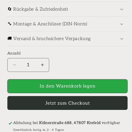
🔄 Rückgabe & Zufriedenheit
🔧 Montage & Anschlüsse (DIN-Norm)
🚚 Versand & bruchsichere Verpackung
Anzahl
Anzahl
Verringere
Erhöhe
die
die
Menge
Menge
für
für
In den Warenkorb legen
hansgrohe
hansgrohe
Raindance
Raindance
Jetzt zum Checkout
E
E
Kopfbrause-
Kopfbrause-
Set,
Set,
1
1
Abholung bei
Kölnerstraße 688, 47807 Krefeld
verfügbar
Strahlart
Strahlart
Gewöhnlich fertig in 2 - 4 Tagen