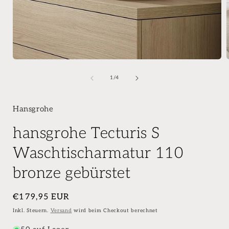
von
1
/
4
Hansgrohe
hansgrohe Tecturis S
Waschtischarmatur 110
bronze gebürstet
Normaler
€179,95 EUR
Preis
Inkl. Steuern.
Versand
wird beim Checkout berechnet