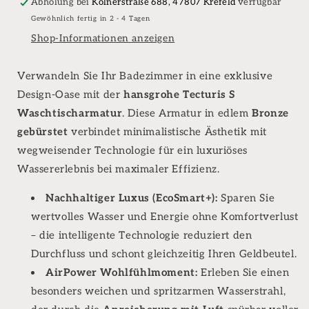
bronze
bronze
Abholung bei
Kölnerstraße 688, 47807 Krefeld
verfügbar
gebürstet
gebürstet
Gewöhnlich fertig in 2 - 4 Tagen
Shop-Informationen anzeigen
Verwandeln Sie Ihr Badezimmer in eine exklusive
Design-Oase mit der
hansgrohe Tecturis S
Waschtischarmatur
. Diese Armatur in edlem
Bronze
gebürstet
verbindet minimalistische Ästhetik mit
wegweisender Technologie für ein luxuriöses
Wassererlebnis bei maximaler Effizienz.
Nachhaltiger Luxus (EcoSmart+):
Sparen Sie
wertvolles Wasser und Energie ohne Komfortverlust
– die intelligente Technologie reduziert den
Durchfluss und schont gleichzeitig Ihren Geldbeutel.
AirPower Wohlfühlmoment:
Erleben Sie einen
besonders weichen und spritzarmen Wasserstrahl,