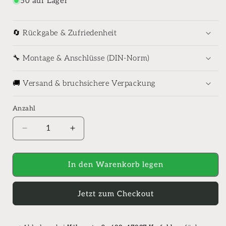
50 auf Lager
🔄 Rückgabe & Zufriedenheit
🔧 Montage & Anschlüsse (DIN-Norm)
🚚 Versand & bruchsichere Verpackung
Anzahl
Anzahl
Verringere
Erhöhe
die
die
Menge
Menge
für
für
In den Warenkorb legen
hansgrohe
hansgrohe
Tecturis
Tecturis
Jetzt zum Checkout
S
S
Waschtischarmatur
Waschtischarmatur
110
110