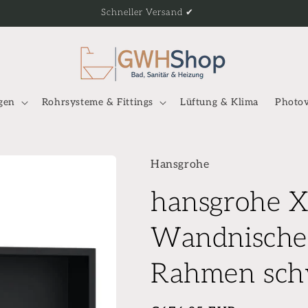
Schneller Versand ✔
gen
Rohrsysteme & Fittings
Lüftung & Klima
Photov
Hansgrohe
hansgrohe Xt
Wandnische 
Rahmen sch