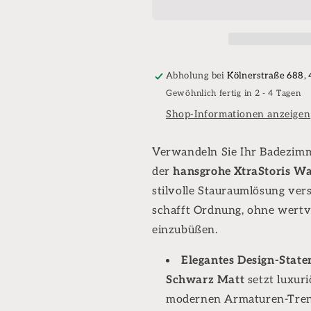
Original
Original
Wandnische
Wandnische
mit
mit
integriertem
integriertem
Rahmen
Rahmen
Abholung bei
Kölnerstraße 688,
schwarz
schwarz
Gewöhnlich fertig in 2 - 4 Tagen
matt
matt
Shop-Informationen anzeigen
Verwandeln Sie Ihr Badezimm
der
hansgrohe XtraStoris W
stilvolle Stauraumlösung ve
schafft Ordnung, ohne wertv
einzubüßen.
Elegantes Design-State
Schwarz Matt
setzt luxur
modernen Armaturen-Tren