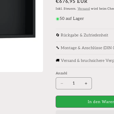
Normaler
€676,95 EUR
Preis
Inkl. Steuern.
Versand
wird beim Che
50 auf Lager
🔄 Rückgabe & Zufriedenheit
🔧 Montage & Anschlüsse (DIN
🚚 Versand & bruchsichere Ver
Anzahl
Anzahl
Verringere
Erhöhe
die
die
Menge
Menge
für
für
In den Waren
hansgrohe
hansgrohe
XtraStoris
XtraStoris