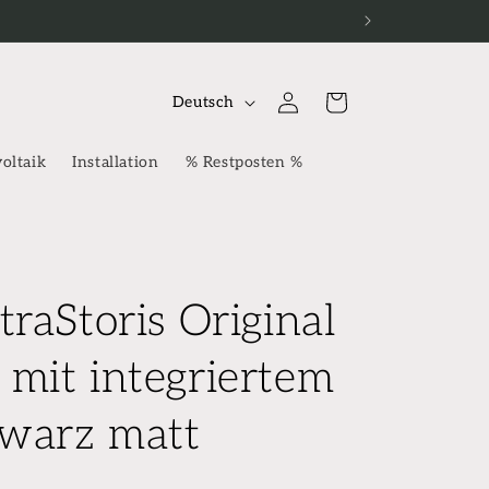
S
Einloggen
Warenkorb
Deutsch
p
r
oltaik
Installation
% Restposten %
a
c
h
e
raStoris Original
mit integriertem
warz matt