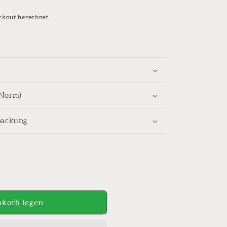
ckout berechnet
-Norm)
packung
korb legen