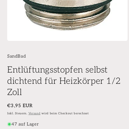
SandBad
Entlüftungsstopfen selbst
dichtend für Heizkörper 1/2
Zoll
Normaler
€3,95 EUR
Preis
Inkl. Steuern.
Versand
wird beim Checkout berechnet
47 auf Lager