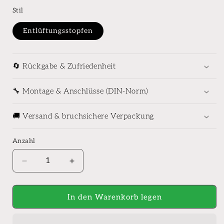
Stil
Entlüftungsstopfen
🔄 Rückgabe & Zufriedenheit
🔧 Montage & Anschlüsse (DIN-Norm)
🚚 Versand & bruchsichere Verpackung
Anzahl
Anzahl
Verringere
Erhöhe
die
die
Menge
Menge
für
für
In den Warenkorb legen
Entlüftungsstopfen
Entlüftungsstopfen
selbst
selbst