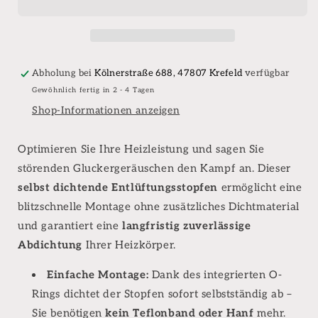
dichtend
dichtend
für
für
Heizkörper
Heizkörper
1/2
1/2
Zoll
Zoll
Abholung bei
Kölnerstraße 688, 47807 Krefeld
verfügbar
Gewöhnlich fertig in 2 - 4 Tagen
Shop-Informationen anzeigen
Optimieren Sie Ihre Heizleistung und sagen Sie
störenden Gluckergeräuschen den Kampf an. Dieser
selbst dichtende Entlüftungsstopfen
ermöglicht eine
blitzschnelle Montage ohne zusätzliches Dichtmaterial
und garantiert eine
langfristig zuverlässige
Abdichtung
Ihrer Heizkörper.
Einfache Montage:
Dank des integrierten O-
Rings dichtet der Stopfen sofort selbstständig ab –
Sie benötigen
kein Teflonband oder Hanf
mehr.