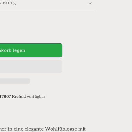
packung
korb legen
 47807 Krefeld
verfügbar
aden
er in eine elegante Wohlfühloase mit