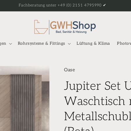
Fachberatung unter +49 (0) 2151 4795990 ✔
gen
Rohrsysteme & Fittings
Lüftung & Klima
Photov
Oase
Jupiter Set 
Waschtisch 
Metallschub