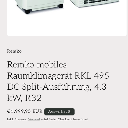
Remko
Remko mobiles
Raumklimagerät RKL 495
DC Split-Ausführung, 4,3
kW, R32
Normaler
€1.999,95 EUR
Ausverkauft
Preis
Inkl. Steuern.
Versand
wird beim Checkout berechnet