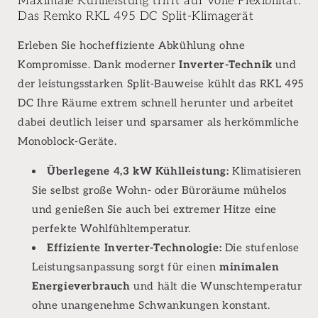
Maximale Kühlleistung trifft auf volle Flexibilität:
DC
DC
Das Remko RKL 495 DC Split-Klimagerät
Split-
Split-
Ausführung,
Ausführung,
Erleben Sie hocheffiziente Abkühlung ohne
4,3
4,3
Kompromisse. Dank moderner
Inverter-Technik
und
kW,
kW,
R32
R32
der leistungsstarken Split-Bauweise kühlt das RKL 495
DC Ihre Räume extrem schnell herunter und arbeitet
dabei deutlich leiser und sparsamer als herkömmliche
Monoblock-Geräte.
Überlegene 4,3 kW Kühlleistung:
Klimatisieren
Sie selbst große Wohn- oder Büroräume mühelos
und genießen Sie auch bei extremer Hitze eine
perfekte Wohlfühltemperatur.
Effiziente Inverter-Technologie:
Die stufenlose
Leistungsanpassung sorgt für einen
minimalen
Energieverbrauch
und hält die Wunschtemperatur
ohne unangenehme Schwankungen konstant.