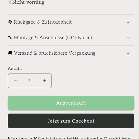
Nicht vorrätig
🔄 Rückgabe & Zufriedenheit
🔧 Montage & Anschlüsse (DIN-Norm)
🚚 Versand & bruchsichere Verpackung
Anzahl
Anzahl
Verringere
Erhöhe
die
die
Menge
Menge
für
für
Ausverkauft
Remko
Remko
mobiles
mobiles
Jetzt zum Checkout
Raumklimagerät
Raumklimagerät
RKL
RKL
495
495