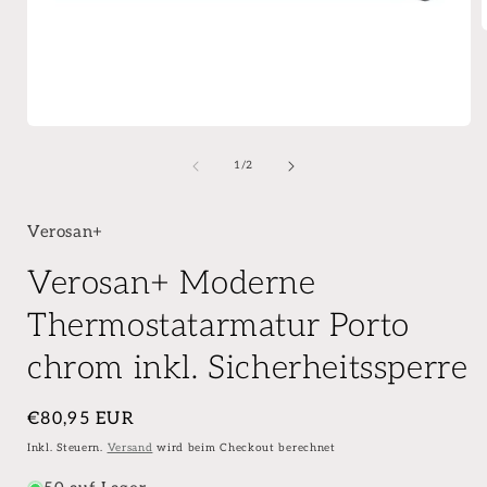
von
1
/
2
Verosan+
Verosan+ Moderne
Thermostatarmatur Porto
chrom inkl. Sicherheitssperre
Normaler
€80,95 EUR
Preis
Inkl. Steuern.
Versand
wird beim Checkout berechnet