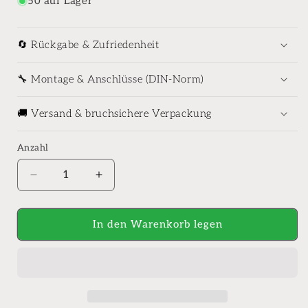
50 auf Lager
🔄 Rückgabe & Zufriedenheit
🔧 Montage & Anschlüsse (DIN-Norm)
🚚 Versand & bruchsichere Verpackung
Anzahl
Anzahl
Verringere
Erhöhe
die
die
Menge
Menge
für
für
In den Warenkorb legen
Verosan+
Verosan+
Moderne
Moderne
Thermostatarmatur
Thermostatarmatur
Porto
Porto
chrom
chrom