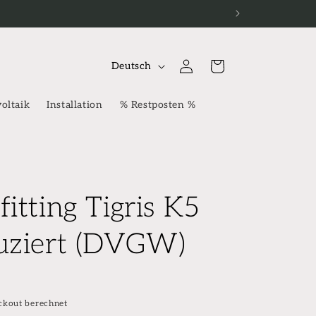
S
Einloggen
Warenkorb
Deutsch
p
r
oltaik
Installation
% Restposten %
a
c
h
e
itting Tigris K5
uziert (DVGW)
ckout berechnet