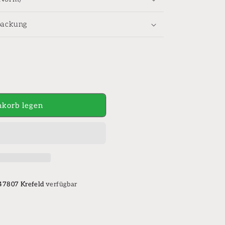
packung
korb legen
 47807 Krefeld
verfügbar