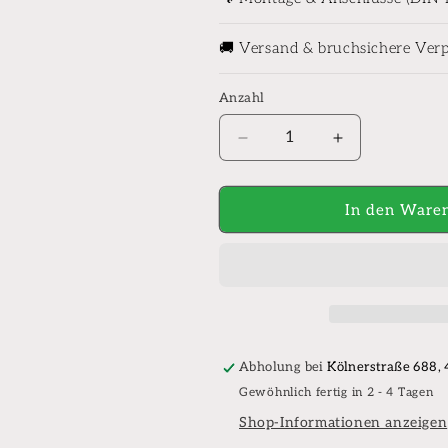
🚚 Versand & bruchsichere Ver
Anzahl
Anzahl
Verringere
Erhöhe
die
die
Menge
Menge
für
für
In den Waren
Wavin
Wavin
Pressfitting
Pressfitting
Tigris
Tigris
K5
K5
T-
T-
Stück
Stück
Reduziert
Reduziert
Abholung bei
Kölnerstraße 688,
(DVGW)
(DVGW)
Gewöhnlich fertig in 2 - 4 Tagen
Shop-Informationen anzeigen