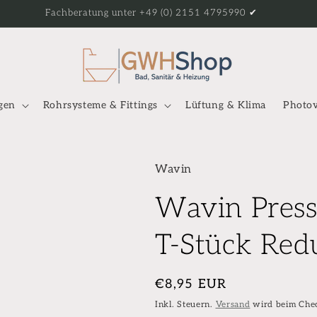
Fachberatung unter +49 (0) 2151 4795990 ✔
gen
Rohrsysteme & Fittings
Lüftung & Klima
Photov
Wavin
Wavin Pressf
T-Stück Red
Normaler
€8,95 EUR
Preis
Inkl. Steuern.
Versand
wird beim Che