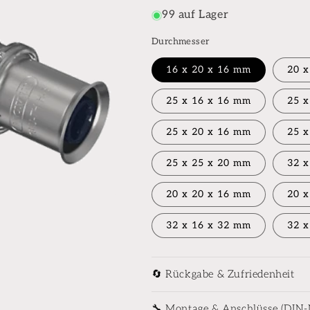
99 auf Lager
Durchmesser
16 x 20 x 16 mm
20 x
25 x 16 x 16 mm
25 x
25 x 20 x 16 mm
25 x
25 x 25 x 20 mm
32 x
20 x 20 x 16 mm
20 x
32 x 16 x 32 mm
32 x
🔄 Rückgabe & Zufriedenheit
🔧 Montage & Anschlüsse (DIN