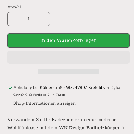
Anzahl
Anzahl
Verringere
Erhöhe
die
die
Menge
Menge
für
für
In den Warenkorb legen
WN
WN
Design
Design
Badheizkörper
Badheizkörper
mit
mit
Mittelanschluss
Mittelanschluss
und
und
Seitenanschluss
Seitenanschluss
Abholung bei
Kölnerstraße 688, 47807 Krefeld
verfügbar
Anthrazit
Anthrazit
Gewöhnlich fertig in 2 - 4 Tagen
Shop-Informationen anzeigen
Verwandeln Sie Ihr Badezimmer in eine moderne
Wohlfühloase mit dem
WN Design Badheizkörper
in