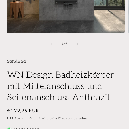
von
1
/
9
SandBad
WN Design Badheizkörper
mit Mittelanschluss und
Seitenanschluss Anthrazit
Normaler
€179,95 EUR
Preis
Inkl. Steuern.
Versand
wird beim Checkout berechnet